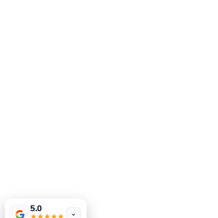
01
Beratung vor
Ort
Wir schauen uns Ihr Projekt
an, klären Anforderungen
und Wünsche.
02
5.0